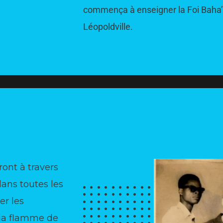
commença à enseigner la Foi Baha’i
Léopoldville.
ront à travers
dans toutes les
er les
 la flamme de