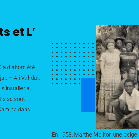
s et L’
s
C a d’abord été
jab – Ali Vahdat,
s’installer au
ls se sont
e Kamina dans
En 1953, Marthe Molitor, une belg