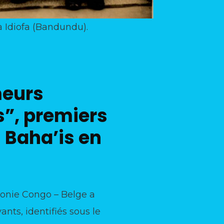
 Idiofa (Bandundu).
meurs
s”, premiers
 Baha’is en
olonie Congo – Belge a
nts, identifiés sous le