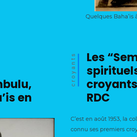
Quelques Baha’is à
Les “Se
croyants
spirituel
croyants
mbulu,
RDC
’is en
C’est en août 1953, la c
connu ses premiers croya