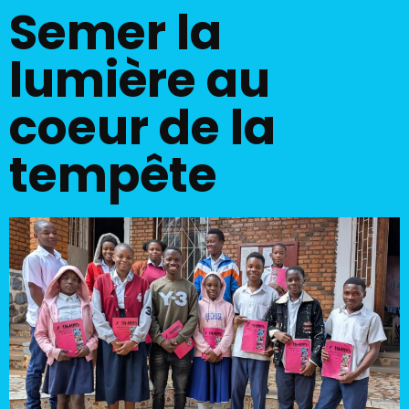
Semer la
lumière au
coeur de la
tempête