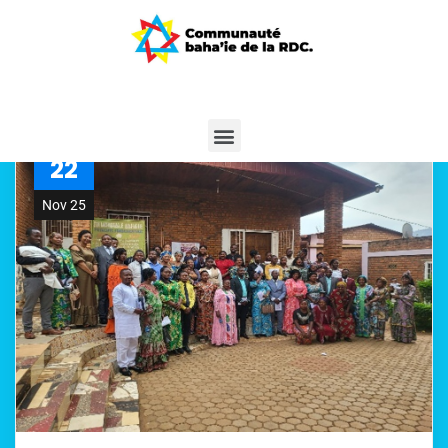
22
Nov 25